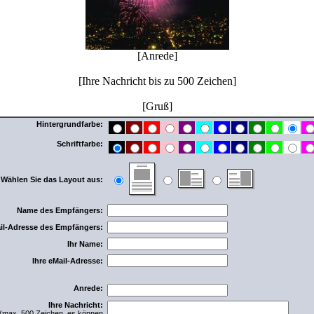
[Anrede]
[Ihre Nachricht bis zu 500 Zeichen]
[Gruß]
Hintergrundfarbe:
Schriftfarbe:
Wählen Sie das Layout aus:
Name des Empfängers:
il-Adresse des Empfängers:
Ihr Name:
Ihre eMail-Adresse:
Anrede:
Ihre Nachricht:
(max. 500 Zeichen, es können