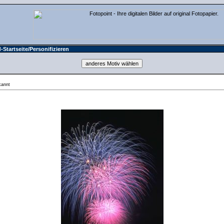
-Startseite
/Personifizieren
annt