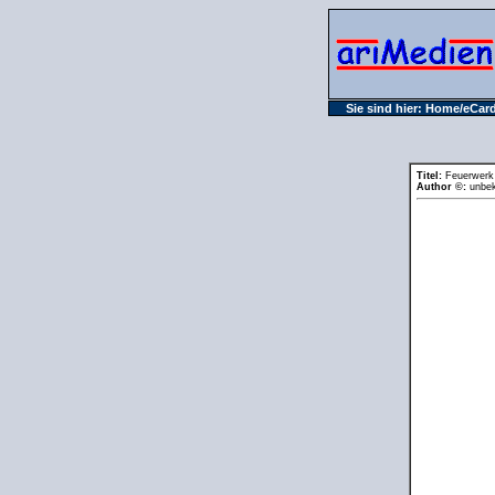
Sie sind hier:
Home
/
eCard
Titel:
Feuerwerk
Author ©:
unbek