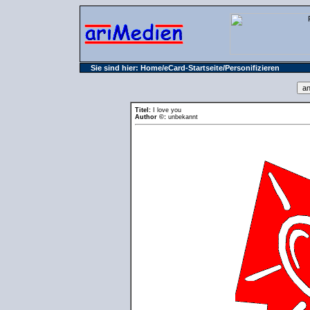
Sie sind hier:
Home
/
eCard-Startseite
/Personifizieren
Titel:
I love you
Author ©:
unbekannt